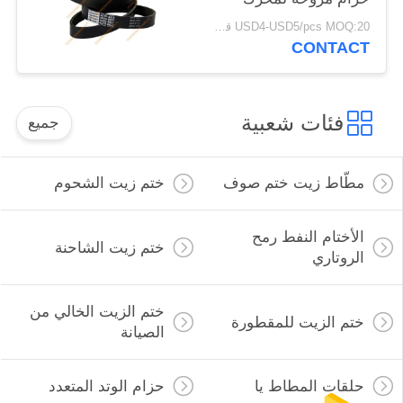
الكمون V-Belt 8PK
USD4-USD5/pcs MOQ:20 قطعة
CONTACT
فئات شعبية
جميع
مطّاط زيت ختم صوف
ختم زيت الشحوم
الأختام النفط رمح
ختم زيت الشاحنة
الروتاري
ختم الزيت الخالي من
ختم الزيت للمقطورة
الصيانة
حلقات المطاط يا
حزام الوتد المتعدد