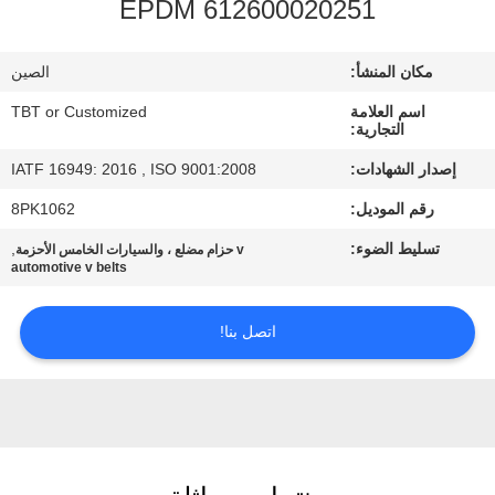
EPDM 612600020251
مراقبة
الجودة
مكان المنشأ:
الصين
اسم العلامة
TBT or Customized
اتصل
التجارية:
بنا
إصدار الشهادات:
IATF 16949: 2016 , ISO 9001:2008
رقم الموديل:
8PK1062
أخبار
تسليط الضوء:
,
v حزام مضلع ، والسيارات الخامس الأحزمة
automotive v belts
حالات
اتصل بنا!
خريطة
الموقع
PRIVACY