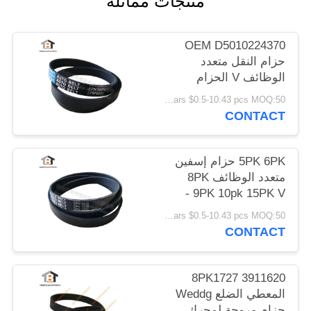
منتجات مماثلة
POLICY
OEM D5010224370
حزام النقل متعدد
الوظائف V الحزام
5pk1071
US Dollars $0.5-10.43 pcs MOQ:50 قطعة
CONTACT
5PK 6PK حزام إسفين
متعدد الوظائف 8PK
9PK 10pk 15PK V -
الحزام
US Dollars $0.5-10.43 pcs MOQ:50 قطعة
CONTACT
3911620 8PK1727
المعطي الضلع Weddg
حزام مروحة لمحرك