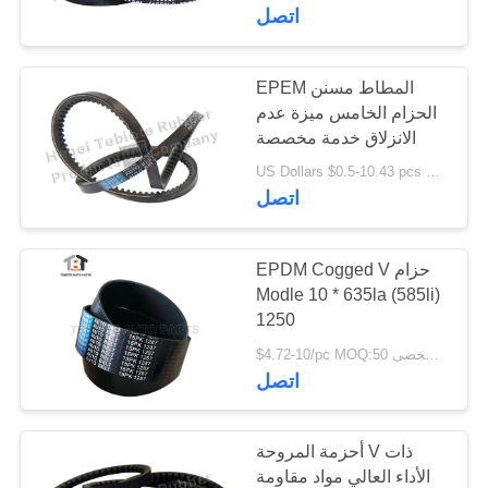
مراقبة
اتصل
الجودة
EPEM المطاط مسنن
25
الحزام الخامس ميزة عدم
اتصل
الأختام النفط رمح
الانزلاق خدمة مخصصة
بنا
US Dollars $0.5-10.43 pcs MOQ:50pcs
الروتاري
اتصل
أخبار
EPDM Cogged V حزام
حالات
Modle 10 * 635la (585li)
1250
124
$4.72-10/pc MOQ:50 جهاز كمبيوتر شخصى
اتصل
ختم زيت الشاحنة
أحزمة المروحة V ذات
الأداء العالي مواد مقاومة