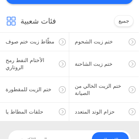
9
فئات شعبية
جميع
مسنن حزام V
ختم زيت الشحوم
مطّاط زيت ختم صوف
الأختام النفط رمح
ختم زيت الشاحنة
الروتاري
34
ختم الزيت الخالي من
ختم الزيت للمقطورة
الصيانة
الموتر الحزام
حزام الوتد المتعدد
حلقات المطاط يا