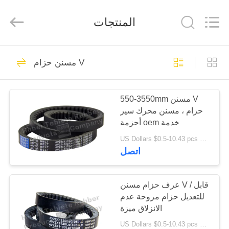
زيت
ختم
صوف
المنتجات
المزود.
Copyright
©
2019
-
مسكن
259
2022
rubberoil-
مسنن حزام V
seal.com.
مطّاط زيت ختم
All
Rights
Reserved.
منتجات
صوف
550-3550mm مسنن V
حزام ، مسنن محرك سير
معلومات
أحزمة oem خدمة
عنا
US Dollars $0.5-10.43 pcs MOQ:50 قطعة
اتصل
85
جولة
في
عرف حزام مسنن V / قابل
ختم زيت الشحوم
للتعديل حزام مروحة عدم
المعمل
الانزلاق ميزة
US Dollars $0.5-10.43 pcs MOQ:50pcs