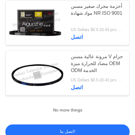
أحزمة محرك صغير مسنن
مواد شهادة NR ISO 9001
16
US Dollars $0.5-10.43 pcs MOQ:50 قطعة
حلقات المطاط يا
اتصل
مرونة عالية مسنن V حزام
مضاد للحرارة ميزة OEM
ODM الخدمة
66
US Dollars $0.5-10.43 pcs MOQ:50 قطعة
اتصل
حزام الوتد المتعدد
No more things
اتصل بنا!