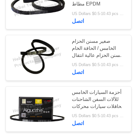
مطاط EPDM
US Dollars $0.5-10.43 pcs MOQ:50pcs
63
اتصل
ختم الزيت للمقطورة
صغير مسنن الحزام
الخامس / الحافة الخام
مسنن الحزام عالية انتقال
السلطة
US Dollars $0.5-10.43 pcs MOQ:50pcs
اتصل
33
أحزمة السيارات الخامس
ختم الزيت الخالي من
للآلات السفن الشاحنات
الحافلات سيارات محركات
الصيانة
الجرارات
US Dollars $0.5-10.43 pcs MOQ:50 قطعة
اتصل