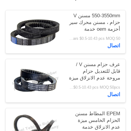
POLICY
550-3550mm مسنن V
حزام ، مسنن محرك سير
أحزمة oem خدمة
US Dollars $0.5-10.43 pcs MOQ:50 قطعة
اتصال
عرف حزام مسنن V /
قابل للتعديل حزام
مروحة عدم الانزلاق ميزة
US Dollars $0.5-10.43 pcs MOQ:50pcs
اتصال
EPEM المطاط مسنن
الحزام الخامس ميزة
عدم الانزلاق خدمة