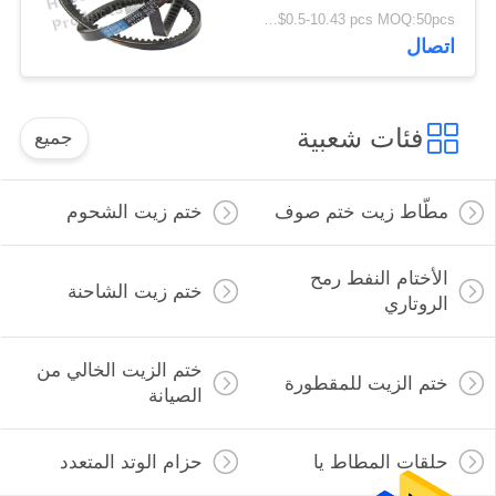
مخصصة
US Dollars $0.5-10.43 pcs MOQ:50pcs
اتصال
فئات شعبية
جميع
مطّاط زيت ختم صوف
ختم زيت الشحوم
الأختام النفط رمح
ختم زيت الشاحنة
الروتاري
ختم الزيت الخالي من
ختم الزيت للمقطورة
الصيانة
حلقات المطاط يا
حزام الوتد المتعدد