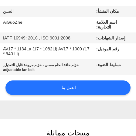
مراقبة
مكان المنشأ:
الصين
الجودة
اسم العلامة
AiGuoZhe
التجارية:
اتصل
إصدار الشهادات:
IATF 16949: 2016 , ISO 9001:2008
بنا
رقم الموديل:
AV17 * 1134La (17 * 1082Li) AV17 * 1000 (17
* 940 Li)
أخبار
تسليط الضوء:
,
حزام حافة الخام مسنن ، حزام مروحة قابل للتعديل
adjustable fan belt
حالات
اتصل بنا!
خريطة
الموقع
PRIVACY
منتجات مماثلة