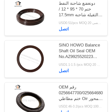
دونغفنغ شاحنة النفط
ختم 70 * 95 * 12 /
17.5mm الثقيلة شاحنة
رمح NBR 70x95x12 /
USD0.51/pcs MOQ:20 جهاز كمبيوتر شخصى
17.5mm
اتصل
SINO HOWO Balance
Shaft Oil Seal OEM
No.AZ9925520223
الحجم 160 * 194 * 10.5
USD1.1-1.5 /pcs MOQ:20 جهاز كمبيوتر شخصى
مم مطاط
اتصل
OEM رقم
0256647700/0256646800
ختم مطاطي Oir لمحور
BPW 117.5 * 158 *
USD2.46-3.2/pcs MOQ:1000 جهاز كمبيوتر شخصى
17.8 مم للشاحنة