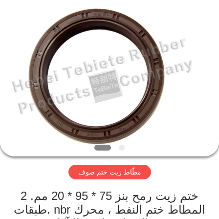
زيت
ختم
صوف
المزود.
Copyright
©
2019
-
مسكن
2023
rubberoil-
seal.com.
All
Rights
Reserved.
منتجات
معلومات
عنا
جولة
مطّاط زيت ختم صوف
في
المعمل
ختم زيت رمح بنز 75 * 95 * 20 مم. 2
طبقات. nbr المطاط ختم النفط ، محرك