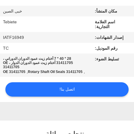
مراقبة
مكان المنشأ:
خبى الصين
الجودة
اسم العلامة
Tebiete
التجارية:
اتصل
إصدار الشهادات:
IATF16949
بنا
رقم الموديل:
TC
تسليط الضوء:
28 * 40 * 7 أختام زيت عمود الدوران الدوراني ،
أخبار
31411705 أختام زيت عمود الدوران الدوار ، OE
31411705
,
,
OE 31411705
31411705 Rotary Shaft Oil Seals
حالات
اتصل بنا!
خريطة
الموقع
PRIVACY
منتجات مماثلة