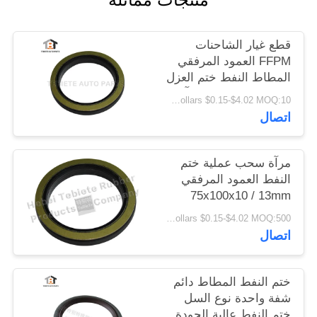
POLICY
قطع غيار الشاحنات
FFPM العمود المرفقي
المطاط النفط ختم العزل
الشيخوخة مقاومة التآكل
US Dollars $0.15-$4.02 MOQ:10 قطع
1409890 1313719
اتصال
مرآة سحب عملية ختم
النفط العمود المرفقي
75x100x10 / 13mm
لشاحنة سكانيا 1409890
US Dollars $0.15-$4.02 MOQ:500 قطعة
ختم النفط الروتاري
اتصال
الداخلي
ختم النفط المطاط دائم
شفة واحدة نوع السل
ختم النفط عالية الجودة