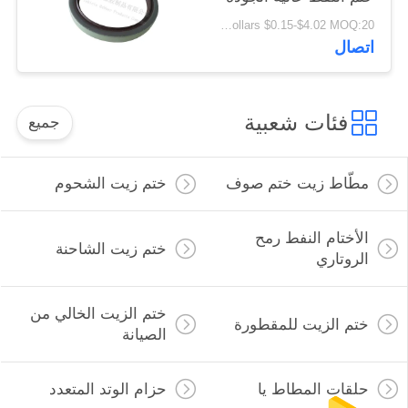
فيتون مواد
US Dollars $0.15-$4.02 MOQ:20 قطعة
80x100x10mm
اتصال
فئات شعبية
جميع
مطّاط زيت ختم صوف
ختم زيت الشحوم
الأختام النفط رمح
ختم زيت الشاحنة
الروتاري
ختم الزيت الخالي من
ختم الزيت للمقطورة
الصيانة
حلقات المطاط يا
حزام الوتد المتعدد