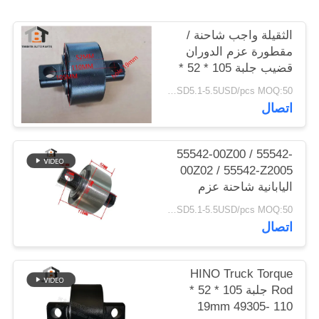
POLICY
الثقيلة واجب شاحنة /
مقطورة عزم الدوران
قضيب جلبة 105 * 52 *
110 (ثقب 19) مم هينو /
USD5.1-5.5USD/pcs MOQ:50 جهاز كمبيوتر شخصى
ايسوزو V- بار بوش
اتصال
55542-00Z00 / 55542-
00Z02 / 55542-Z2005
اليابانية شاحنة عزم
الدوران قضيب جلبة
USD5.1-5.5USD/pcs MOQ:50 جهاز كمبيوتر شخصى
لنيسان 105x52x110
اتصال
حفرة 19 مللي متر
HINO Truck Torque
Rod جلبة 105 * 52 *
110 19mm 49305-