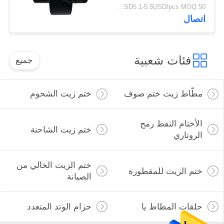
1110T / 493051110
USD5.1-5.5USD/pcs MOQ:50 جهاز كمبيوتر شخصى
اتصال
فئات شعبية
جميع
مطّاط زيت ختم صوف
ختم زيت الشحوم
الأختام النفط رمح
ختم زيت الشاحنة
الروتاري
ختم الزيت الخالي من
ختم الزيت للمقطورة
الصيانة
حلقات المطاط يا
حزام الوتد المتعدد