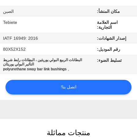
مراقبة
مكان المنشأ:
الصين
الجودة
اسم العلامة
Tebiete
التجارية:
اتصل
إصدار الشهادات:
IATF 16949: 2016
بنا
رقم الموديل:
80X52X152
تسليط الضوء:
البطانات الربيع البولي يوريثين ، البطانات رابط شريط
أخبار
التأثير البولي يوريثان
,
polyurethane sway bar link bushings
حالات
اتصل بنا!
خريطة
الموقع
منتجات مماثلة
PRIVACY