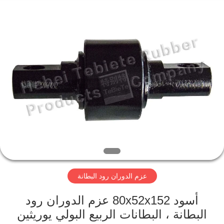
Hebei
Te
Bie
Te
Rubber
Product
Co.,
Ltd..
مسكن
All
Rights
Reserved.
Developed
by
منتجات
ECER
معلومات
عنا
جولة
عزم الدوران رود البطانة
في
المعمل
أسود 80x52x152 عزم الدوران رود
البطانة ، البطانات الربيع البولي يوريثين