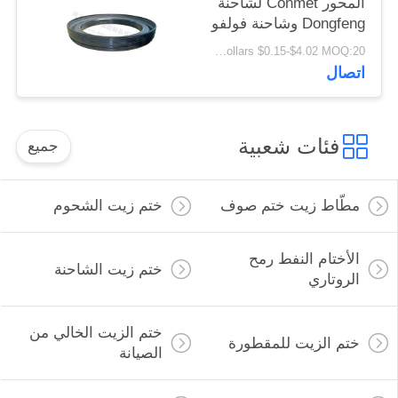
المحور Conmet لشاحنة
Dongfeng وشاحنة فولفو
133.36x187.5x24
US Dollars $0.15-$4.02 MOQ:20 قطعة
اتصال
فئات شعبية
جميع
مطّاط زيت ختم صوف
ختم زيت الشحوم
الأختام النفط رمح
ختم زيت الشاحنة
الروتاري
ختم الزيت الخالي من
ختم الزيت للمقطورة
الصيانة