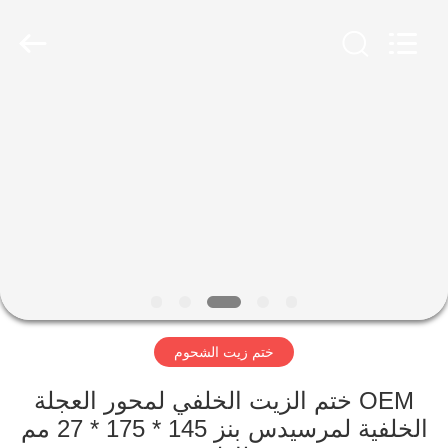
Rubber
Product
Co.,
Ltd..
All
Rights
Reserved.
Developed
مسكن
by
ECER
منتجات
معلومات
عنا
جولة
ختم زيت الشحوم
في
المعمل
OEM ختم الزيت الخلفي لمحور العجلة
الخلفية لمرسيدس بنز 145 * 175 * 27 مم