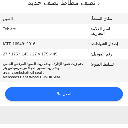
، نصف مطاط نصف حديد
مراقبة
الجودة
مكان المنشأ:
الصين
اسم العلامة
Tebiete
اتصل
التجارية:
بنا
إصدار الشهادات:
IATF 16949: 2016
رقم الموديل:
45 × 175 × 27 ، 145 * 175 * 27
أخبار
تسليط الضوء:
ختم زيت عمود الإدارة ، وختم زيت العمود المرفقي الخلفي
، وختم زيت محور العجلة من مرسيدس بنز
,
,
rear crankshaft oil seal
حالات
Mercedes Benz Wheel Hub Oil Seal
اتصل بنا!
خريطة
الموقع
PRIVACY