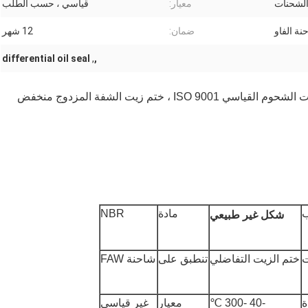
الشحنات
معيار:
قياسي ، حسب الطلب
نة الفاو
ضمان:
12 شهر
differential oil seal
,
,
ختم الزيت التفاضلي FAW 88 * 142 * 20 مم ، ختم زيت الشحوم القياسي ISO 9001 ، ختم زيت الشفة المزدوج منخفض
ب
مادة
NBR
شكل غير طبيعي
ت
ختم الزيت التفاضلي
تنطبق على
شاحنة FAW
ة
-40 -300 ℃
معيار
غير قياسي