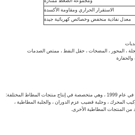
ومجموعة الضغط ممتازة
الاستقرار الحراري ومقاومة الأكسدة
معدل نفاذية منخفض وخصائص كهربائية جيدة
دبات
جلة ، المحور ، المضخات ، حقل النفط ، ممتص الصدمات
 والحفارة
---- تأسست شركة Hebei Tebiete Rubber Products في عام 1999 ، وهي متخصصة في إنتاج منتجات المطاط المختلفة:
يت ، والحشيات ، وحلقات O ، وأحزمة V ، وتركيب المحرك ، وجلبة قضيب عزم الدوران ، والجلبة المطاطية ،
 من المنتجات المطاطية الأخرى.