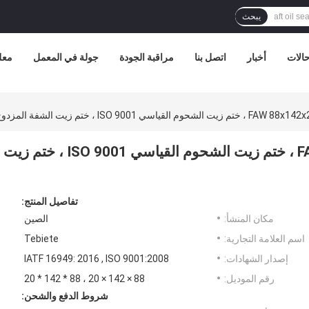
يبحث
الات
أخبار
اتصل بنا
مراقبة الجودة
جولة في المعمل
معل
ختم الزيت التفاضلي FAW 88x142x20mm ، ختم زيت الشحوم القياسي ISO 9001 ، ختم زيت
تفاصيل المنتج:
مكان المنشأ:
الصين
اسم العلامة التجارية:
Tebiete
إصدار الشهادات:
IATF 16949: 2016 , ISO 9001:2008
رقم الموديل:
88 × 142 × 20 ، 88 * 142 * 20
شروط الدفع والشحن: