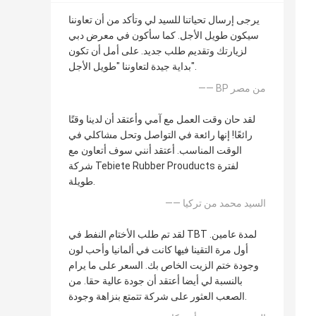
يرجى إرسال تحياتنا للسيد لي وتأكد من أن تعاوننا
سيكون طويل الأجل. كما سأكون في معرض دبي
لزيارتك وتقديم طلب جديد. على أمل أن تكون
بداية جيدة لتعاوننا "طويل الأجل".
—— BP من مصر
لقد حان وقت العمل مع آمي وأعتقد أن لدينا وقتًا
رائعًا! إنها رائعة في التواصل وتحل مشاكلي في
الوقت المناسب. أعتقد أنني سوف أتعاون مع
شركة Tebiete Rubber Prouducts لفترة
طويلة.
—— السيد محمد من تركيا
لقد تم طلب الأختام النفط في TBT لمدة عامين.
أول مرة التقينا فيها كانت في ألمانيا وأحب لون
وجودة ختم الزيت الخاص بك. السعر على ما يرام
بالنسبة لي أيضا أعتقد أن جودة عالية حقا. من
الصعب العثور على شركة تتمتع بنزاهة وجودة.