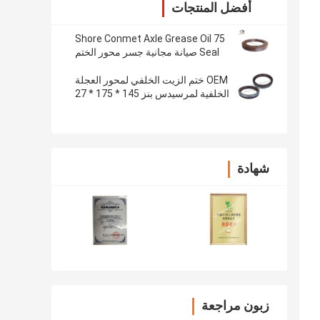
أفضل المنتجات
75 Shore Conmet Axle Grease Oil
Seal صيانة مجانية جسر محور الختم
133x187x24
OEM ختم الزيت الخلفي لمحور العجلة
الخلفية لمرسيدس بنز 145 * 175 * 27
مم ، نصف مطاط نصف حديد
شهادة
زبون مراجعة