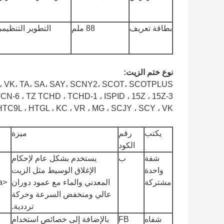
بطاقة تعريف
88 ملم
التطوير التنظيم
نوع ختم الزيت:
B، VK، TA، SA، SAY، SCNY2، SCOT، SCOTPLUS
CN-6 ، TZ TCHD ، TCHD-1 ، ISPID ، 15Z ، 15Z-3 ،
HTC9L ، HTGL ، KC ، VR ، MG ، SCJY ، SCY ، VK
يكتب
رقم
ميزة
الكود
شفة
ب
يستخدم بشكل عام لإحكام
خ
واحدة
الإغلاق الوسيط مثل الزيت
مشتركة
المعدني والماء مع عمود دوران
عالي ومنخفض السرعة وحركة
ترددية.
شفاه
FB
بالإضافة إلى خصائص استخدام