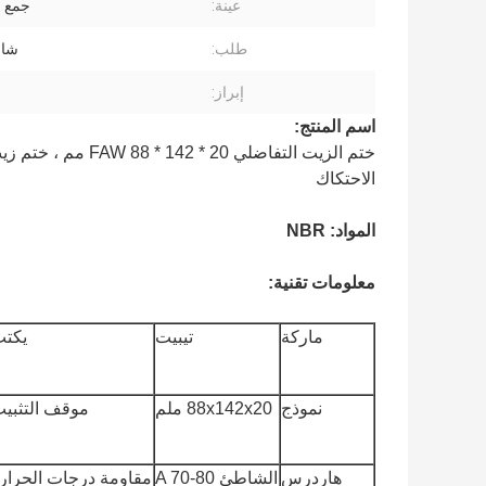
عينة:
جمع 
طلب:
شاح
إبراز:
اسم المنتج:
الاحتكاك
المواد: NBR
معلومات تقنية:
ماركة
تيبيت
يكت
نموذج
88x142x20 ملم
موقف التثبي
هاردرس
الشاطئ A 70-80
مقاومة درجات الحرار