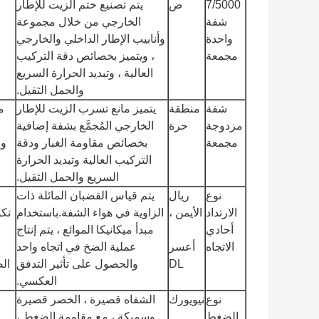
7/5000
ض
يتم تصنيع ختم الزيت للإطار
شفة
الخارجي من خلال مجموعة
واحدة
وأنابيب الإطار الداخلي والخارجي
مجمعة
، ويتميز بخصائص دقة التركيب
العالية ، وتبديد الحرارة السريع
والحمل الثقيل.
شفة
منطقة
يتميز مانع تسرب الزيت للإطار
م
مزدوجة
حرة
الخارجي المُجمَّع بشفة إضافية
مجمعة
بخصائص مقاومة الغبار ودقة
التركيب العالية وتبديد الحرارة
السريع والحمل الثقيل.
نوع
ريال
يتم قياس القضبان المائلة ذات
الارتداد
الأيمن ،
الزاوية في هواء الشفة.باستخدام
تكو
أحادي
مبدأ ميكانيكا الموائع ، يتم إنتاج
الاتجاه
أعسر
عملية الضخ في اتجاه واحد
DL
والحصول على تأثير التدفق
العكسي.
نوع
نيويورك
الشفاه قصيرة ، الخصر قصيرة
الضغط
وسميكة ، مع مقاومة الضغط ،