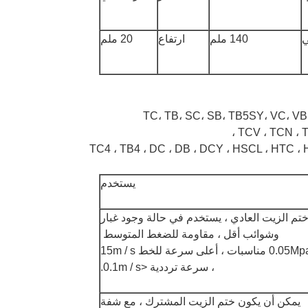
ي
140 ملم
ارتفاع
20 ملم
TC، TB، SC، SB، TB5SY، VC، V
TCV ، TCN ، T
TC4 ، TB4 ، DC ، DB ، DCY ، HSCL ، HTC ، 
يستخدم
تم الزيت العادي ، يستخدم في حالة وجود غبار
وشوائب أقل ، مقاومة للضغط المتوسط ​​
<0.05Mpa مناسبات ، أعلى سرعة للخط 15m / s
، سرعة ترددية <0.1m / s.
يمكن أن يكون ختم الزيت المشترك ، مع شفة