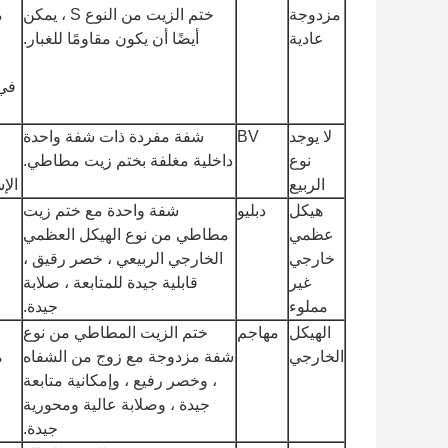
مزدوجة
ختم الزيت من النوع S ، يمكن
م
عادية
أيضًا أن يكون مقاومًا للغبار.
لا يوجد
BV
شفة مفردة ذات شفة واحدة
نوع
داخلية مغلفة بختم زيت مطاطي.
الربيع
الإس
هيكل
دبليو
شفة واحدة مع ختم زيت
خ
عظمي
مطاطي من نوع الهيكل العظمي
خارجي
الخارجي الربيعي ، خصر رقيق ،
غير
قابلية جيدة للمتابعة ، صلابة
مملوء
جيدة.
الهيكل
مهاجم
ختم الزيت المطاطي من نوع
الخارجي
شفة مزدوجة مع زوج من الشفاه
م
، وخصر رفيع ، وإمكانية متابعة
جيدة ، وصلابة عالية ومحورية
جيدة.