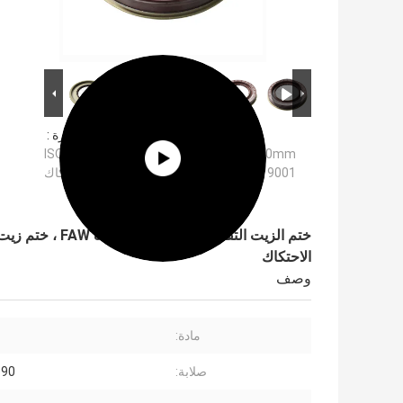
ختم الزيت التفاضلي FAW
صورة كبيرة :
88x142x20mm ، ختم زيت الشحوم القياسي ISO
9001 ، ختم زيت الشفة المزدوج منخفض الاحتكاك
الاحتكاك
وصف
مادة:
صلابة:
30-90