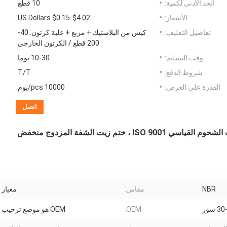
الحد الأدنى لكمية:
10 قطع
الأسعار:
US Dollars $0.15-$4.02
تفاصيل التغليف:
كيس من البلاستيك + مربع + علبة كرتون. 40-
200 قطع / الكرتون الخارجي
وقت التسليم:
10-30 يوما
شروط الدفع:
T/T
القدرة على العرض:
10000 pcs/يوم
اتصل
ختم الزيت التفاضلي FAW 88x142x20mm ، ختم زيت الشحوم القياسي ISO 9001 ، ختم زيت الشفة المزدوج منخفض
NBR
مقاس:
معيار
 شور
OEM:
OEM هو موضع ترحيب