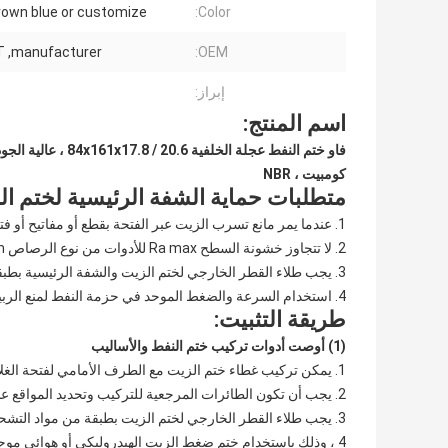
rown blue or customize
Color:
 ,manufacturer
OEM:
إبراز:
اسم المنتج:
كومبيت ، NBR
متطلبات حماية الشفة الرئيسية لختم ال
1. عندما يمر مانع تسرب الزيت عبر الفتحة بقطع أو مفاتيح أو فتحات ، يجب استخدام أداة واقية من الرصاص.
2. لا تتجاوز خشونة السطح Ra max للأدوات من نوع الرصاص 3.2um ، ولا يُسمح بأي خدوش أو نتوءات.
3. يجب طلاء القطر الخارجي لختم الزيت والشفة الرئيسية بطبقة من مواد التشحيم.
4. استخدام السرعة والضغط الموحد في حزمة النفط لمنع الربيع من السقوط.
طريقة التثبيت:
(1) أوصت أدوات تركيب ختم النفط والأساليب
1. يمكن تركيب غطاء ختم الزيت مع الطرف الأمامي لفتحة الغلاف ، أو يمكن أن يكون قريبًا من القسم المنخفض من فتحة الغلاف.
2. يجب أن تكون الطائرات المرجعية للتركيب وتحديد المواقع عبارة عن أسطح آلية ، ولا يمكن استخدام الطائرات المرجعية غير المجهزة.
3. يجب طلاء القطر الخارجي لختم الزيت بطبقة من مواد التشحيم.
4 ، وذلك باستخدام ختم ضغط الزيت الهيدروليكي أو هوائي موحد.