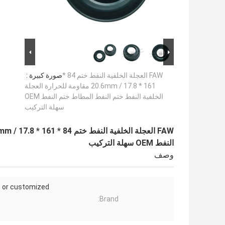
FAW العجلة الخلفية النفط ختم 84 *
صورة كبيرة :
161 * 17.8 / 20.6mm مقاومة للحرارة العجلة
الخلفية النفط ختم النفط المطاط ختم النفط OEM
سهلة التركيب
النفط OEM سهلة التركيب
وصف
 or customized
Brand: