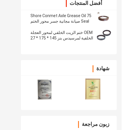
أفضل المنتجات
75 Shore Conmet Axle Grease Oil
Seal صيانة مجانية جسر محور الختم
133x187x24
OEM ختم الزيت الخلفي لمحور العجلة
الخلفية لمرسيدس بنز 145 * 175 * 27
مم ، نصف مطاط نصف حديد
شهادة
زبون مراجعة