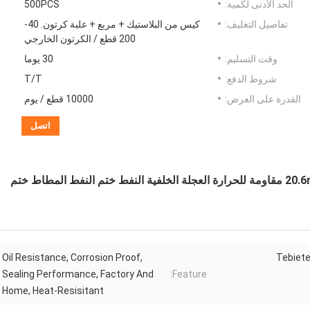
الحد الأدنى لكمية:
500PCS
تفاصيل التغليف:
كيس من البلاستيك + مربع + علبة كرتون. 40-
200 قطع / الكرتون الخارجي
وقت التسليم:
30 يوما
شروط الدفع:
T/T
القدرة على العرض:
10000 قطع / يوم
اتصل
FAW العجلة الخلفية النفط ختم 84 * 161 * 17.8 / 20.6mm مقاومة للحرارة العجلة الخلفية النفط ختم النفط المطاط ختم
Oil Resistance, Corrosion Proof,
Tebiete
Sealing Performance, Factory And
Feature:
Home, Heat-Resisitant