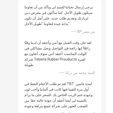
يرجى إرسال تحياتنا للسيد لي وتأكد من أن تعاوننا
سيكون طويل الأجل. كما سأكون في معرض دبي
لزيارتك وتقديم طلب جديد. على أمل أن تكون
بداية جيدة لتعاوننا "طويل الأجل".
—— BP من مصر
لقد حان وقت العمل مع آمي وأعتقد أن لدينا وقتًا
رائعًا! إنها رائعة في التواصل وتحل مشاكلي في
الوقت المناسب. أعتقد أنني سوف أتعاون مع
شركة Tebiete Rubber Prouducts لفترة
طويلة.
—— السيد محمد من تركيا
لقد تم طلب الأختام النفط في TBT لمدة عامين.
أول مرة التقينا فيها كانت في ألمانيا وأحب لون
وجودة ختم الزيت الخاص بك. السعر على ما يرام
بالنسبة لي أيضا أعتقد أن جودة عالية حقا. من
الصعب العثور على شركة تتمتع بنزاهة وجودة.