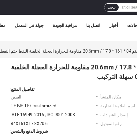
يبحث
الات
أخبار
اتصل بنا
مراقبة الجودة
جولة في المعمل
معل
FAW العجلة الخلفية النفط ختم 84 * 161 * 17.8 / 20.6mm مقاومة للحرارة العجلة الخلفية
تفاصيل المنتج:
مكان المنشأ:
الصين
اسم العلامة التجارية:
TE BIE TE/ customized
إصدار الشهادات:
IATF 16949: 2016 , ISO 9001:2008
رقم الموديل:
84X161X17.8X20.6
شروط الدفع والشحن: