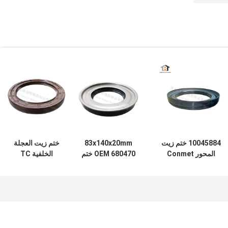
10045884 ختم زيت
83x140x20mm
ختم زيت العجلة
المحور Conmet
OEM 680470 ختم
الخلفية TC
لشاحنة Dongfeng
الزيت التفاضلي
95x130x14mm لـ
وشاحنة فولفو
لشاحنة SINO
Dongfeng 1061
HOWO
133.36x187.5x24