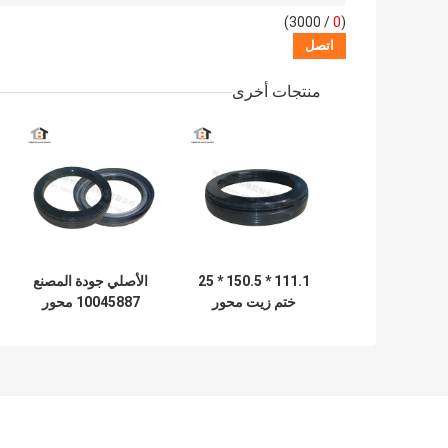
/ 3000)
0
(
منتجات أخرى
111.1 * 150.5 * 25
الأصلي جودة المصنع
ختم زيت محور
10045887 محور
المصنع الأصلي
العجلة النفط ختم
المطبق على
لمحور Conmet
121x160.5x28.5
Conmet Axle
No10045883
HNBR النفط ختم