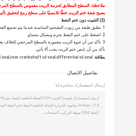
ملاحظة: السطح المطابق لحزمة الزيت مغموس بالسطح المرجعي 
يصبح شفة ختم الزيت خطًا تلامسيًا على سطح رمح لتحقيق تأثير 
(2) التثبيت دون ختم النفط
1. تطبق طبقة من زيوت التشحيم المناسبة عندما يتم تجميع القطر الخارجي لختم النفط
2. اضغط على ختم النفط بحزم وبشكل متساو.
3. تأكد من أن عبوة الزيت مغمورة بالسطح المرجعي للغلاف بعد إدخاله.
تأكد من أن نابض ختم الزيت يجب ألا يأتي.
بطاقة:
l seal,rear crankshaft oil seal,differential oil seal
تفاصيل الاتصال
إرسال استفسارك مباشرة لنا