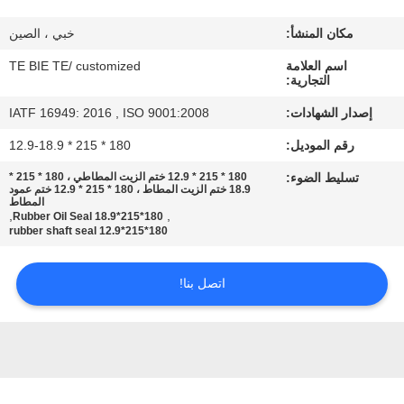
مراقبة
مكان المنشأ:
خبي ، الصين
الجودة
اسم العلامة
TE BIE TE/ customized
التجارية:
اتصل
إصدار الشهادات:
IATF 16949: 2016 , ISO 9001:2008
بنا
رقم الموديل:
180 * 215 * 12.9-18.9
تسليط الضوء:
180 * 215 * 12.9 ختم الزيت المطاطي ، 180 * 215 *
أخبار
18.9 ختم الزيت المطاط ، 180 * 215 * 12.9 ختم عمود
المطاط
,
,
180*215*18.9 Rubber Oil Seal
180*215*12.9 rubber shaft seal
حالات
اتصل بنا!
خريطة
الموقع
PRIVACY