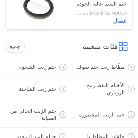
ختم النفط عالية الجودة
فيتون مواد
US Dollars $0.15-$4.02 MOQ:20 قطعة
80x100x10mm
اتصال
فئات شعبية
جميع
مطّاط زيت ختم صوف
ختم زيت الشحوم
الأختام النفط رمح
ختم زيت الشاحنة
الروتاري
ختم الزيت الخالي من
ختم الزيت للمقطورة
الصيانة
حلقات المطاط يا
حزام الوتد المتعدد