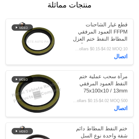
منتجات مماثلة
POLICY
قطع غيار الشاحنات
FFPM العمود المرفقي
المطاط النفط ختم العزل
الشيخوخة مقاومة التآكل
US Dollars $0.15-$4.02 MOQ:10 قطع
1409890 1313719
اتصال
مرآة سحب عملية ختم
النفط العمود المرفقي
75x100x10 / 13mm
لشاحنة سكانيا 1409890
US Dollars $0.15-$4.02 MOQ:500 قطعة
ختم النفط الروتاري
اتصال
الداخلي
ختم النفط المطاط دائم
شفة واحدة نوع السل