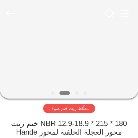
Hebei
Te
Bie
Te
Rubber
Product
Co.,
Ltd..
All
مسكن
Rights
Reserved.
Developed
by
ECER
منتجات
معلومات
عنا
جولة
مطّاط زيت ختم صوف
في
المعمل
180 * 215 * 12.9-18.9 NBR ختم زيت
محور العجلة الخلفية لمحور Hande