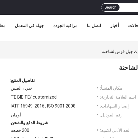
Search
الات
أخبار
اتصل بنا
مراقبة الجودة
جولة في المعمل
معل
تفاصيل المنتج:
مكان المنشأ:
خبي ، الصين
اسم العلامة التجارية:
TE BIE TE/ customized
إصدار الشهادات:
IATF 16949: 2016 , ISO 9001:2008
رقم الموديل:
أومان
شروط الدفع والشحن:
الحد الأدنى لكمية:
200 قطعة