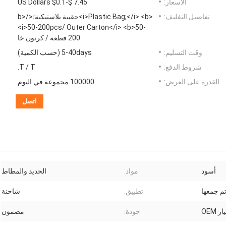
الأسعار:
US Dollars $0.1-$ 7.45
تفاصيل التغليف:
<i>Plastic Bag;</i> <b>حقيبة بلاستيكية؛</b>
<i>50-200pcs/ Outer Carton</i> <b>50-
200 قطعة / كرتون خا
وقت التسليم:
5-40days (حسب الكمية)
شروط الدفع:
T / T.
القدرة على العرض:
100000 مجموعة في اليوم
اتصل
أسود
مواد:
الحديد والمطاط
م جمعها
تطبيق:
شاحنة
OEM
جودة:
مضمون