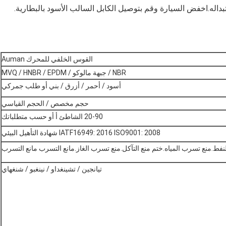
القوس الخلفي للمحرك Auman
NBR / جبهة مالوكو / MVQ / HNBR / EPDM
أسود / أحمر / أزرق / بني أو طلب جمركي
حجم مخصص / الحجم القياسي
20-90 الشاطئ أ أو حسب متطلباتك
IATF16949: 2016 ISO9001: 2008 شهادة التأهيل البيئي
لنفط.منع تسرب المياه.ختم منع التآكل.منع تسرب الغاز.مانع التسرب مانع التسرب
تيانجين / تشينغداو / نينغبو / شنغهاي