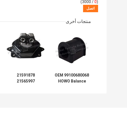
/ 3000)
0
(
منتجات أخرى
21591878
OEM 99100680068
21565997
HOWO Balance
Bar Scale جلبة
21977698
مطاطية ، تعليق
21416525
الشجيرات ، تعليق
21416526
المعادل بوش
21997378 محرك
جبل القوس لفولفو