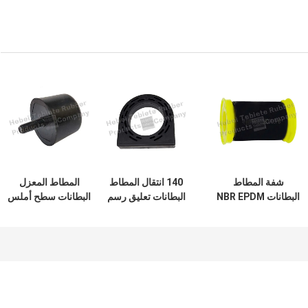
شفة المطاط
140 انتقال المطاط
المطاط المعزل
البطانات NBR EPDM
البطانات تعليق رسم
البطانات سطح أملس
FKM NR المواد
الشكل
الصلبة النيوبرين
صديقة للبيئة
النتوء المطاط