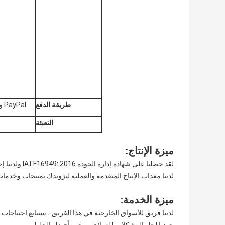
طريقة الدفع
PayPal و Western Union و Money Gram و T / T مقدمًا و L / C في الأفق وما إلى ذلك.
التعبئة
ميزة الإنتاج:
لقد حصلنا على شهادة إدارة الجودة IATF16949: 2016 ولدينا إجراءات ومعدات الفحص البيئي المؤهلة.
لدينا معدات الإنتاج المتقدمة والعملية لتزويدك بمنتجات وخدم
ميزة الخدمة:
لدينا فريق للأسواق الخارجية.في هذا الفريق ، سنتابع احتياجات