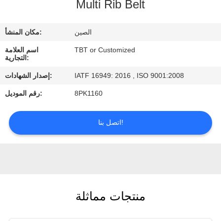
Multi Rib Belt
مراقبة
الجودة
الصين
مكان المنشأ:
TBT or Customized
اسم العلامة
اتصل
التجارية:
بنا
IATF 16949: 2016 , ISO 9001:2008
إصدار الشهادات:
8PK1160
رقم الموديل:
أخبار
اتصل بنا!
حالات
منتجات مماثلة