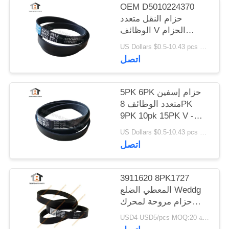
OEM D5010224370
حزام النقل متعدد
الوظائف V الحزام
5pk1071
US Dollars $0.5-10.43 pcs MOQ:50 قطعة
اتصل
5PK 6PK حزام إسفين
متعدد الوظائف 8PK
9PK 10pk 15PK V -
الحزام
US Dollars $0.5-10.43 pcs MOQ:50 قطعة
اتصل
3911620 8PK1727
المعطي الضلع Weddg
حزام مروحة لمحرك
الكمون V-Belt 8PK
USD4-USD5/pcs MOQ:20 قطعة