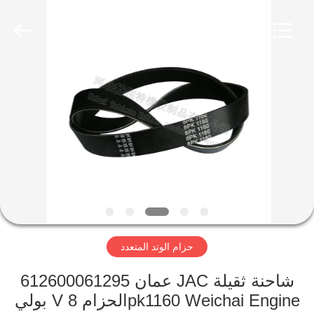
والسيارات
الخامس
الأحزمة
المزود.
Copyright
©
2019
مسكن
-
2023
rubberoil-
seal.com.
All
Rights
منتجات
Reserved.
Developed
by
ECER
معلومات
عنا
جولة
حزام الوتد المتعدد
في
المعمل
612600061295 عمان JAC شاحنة ثقيلة
بولي V الحزام 8pk1160 Weichai Engine