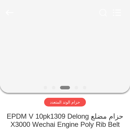
Bie
Te
Rubber
Product
Co.,
Ltd..
All
Rights
مسكن
Reserved.
Developed
by
ECER
منتجات
معلومات
عنا
جولة
حزام الوتد المتعدد
في
المعمل
حزام مضلع EPDM V 10pk1309 Delong
X3000 Wechai Engine Poly Rib Belt