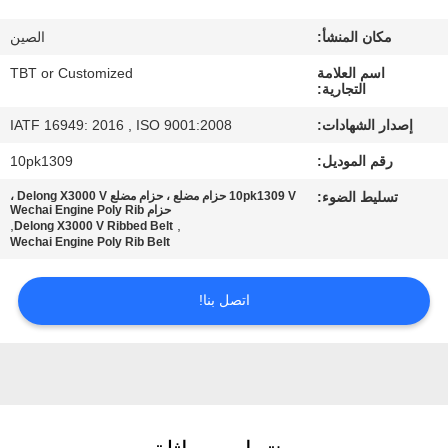
مراقبة
مكان المنشأ:
الصين
الجودة
اسم العلامة
TBT or Customized
التجارية:
اتصل
إصدار الشهادات:
IATF 16949: 2016 , ISO 9001:2008
بنا
رقم الموديل:
10pk1309
تسليط الضوء:
10pk1309 V حزام مضلع ، حزام مضلع Delong X3000 V ،
أخبار
حزام Wechai Engine Poly Rib
,
,
Delong X3000 V Ribbed Belt
Wechai Engine Poly Rib Belt
حالات
اتصل بنا!
خريطة
الموقع
PRIVACY