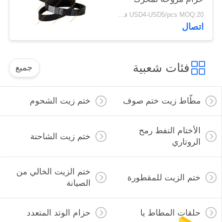
الكمون V-Belt 8PK
USD4-USD5/pcs MOQ:20 قطعة
اتصال
فئات شعبية
جميع
مطّاط زيت ختم صوف
ختم زيت الشحوم
الأختام النفط رمح
ختم زيت الشاحنة
الروتاري
ختم الزيت الخالي من
ختم الزيت للمقطورة
الصيانة
حلقات المطاط يا
حزام الوتد المتعدد