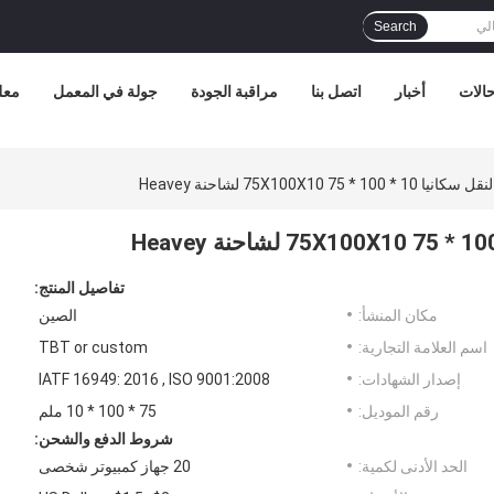
Search
الات
أخبار
اتصل بنا
مراقبة الجودة
جولة في المعمل
معل
75X100X10  لشاحنة Heavey
تفاصيل المنتج:
مكان المنشأ:
الصين
اسم العلامة التجارية:
TBT or custom
إصدار الشهادات:
IATF 16949: 2016 , ISO 9001:2008
رقم الموديل:
75 * 100 * 10 ملم
شروط الدفع والشحن:
الحد الأدنى لكمية:
20 جهاز كمبيوتر شخصى