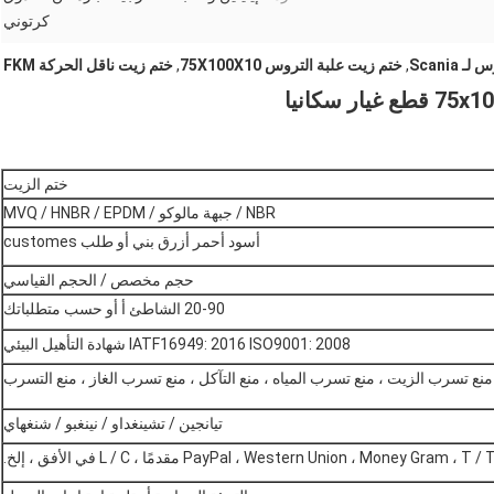
كرتوني
Scania
,
ختم زيت علبة التروس 75X100X10
,
ختم زيت ناقل الحركة FKM
ختم الزيت
NBR / جبهة مالوكو / MVQ / HNBR / EPDM
أسود أحمر أزرق بني أو طلب customes
حجم مخصص / الحجم القياسي
20-90 الشاطئ أ أو حسب متطلباتك
IATF16949: 2016 ISO9001: 2008 شهادة التأهيل البيئي
منع تسرب الزيت ، منع تسرب المياه ، منع التآكل ، منع تسرب الغاز ، منع التسرب
تيانجين / تشينغداو / نينغبو / شنغهاي
PayPal ، Western Union ، Money Gram ، T /  مقدمًا ، L / C في الأفق ، إلخ.