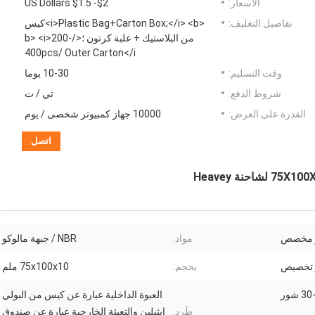
الأسعار:
US Dollars $1.5 -$2
تفاصيل التغليف:
<i>Plastic Bag+Carton Box;</i> <b>كيس
من البلاستيك + علبة كرتون ؛</b> <i>200-
400pcs/ Outer Carton</i
وقت التسليم:
10-30 يوما
شروط الدفع:
تي / ت
القدرة على العرض:
10000 جهاز كمبيوتر شخصى / يوم
اتصل
و مخصص
مواد:
NBR / جبهة مالوكو
و تخصيص
بحجم:
75x100x10 ملم
 شور
العبوة الداخلية عبارة عن كيس من البولي
طَرد:
إيثيلين والتعبئة الخارجية عبارة عن صندوق