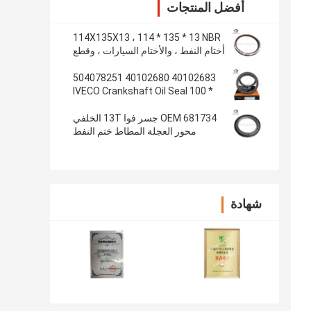
أفضل المنتجات
114X135X13 ، 114 * 135 * 13 NBR
أختام النفط ، والأختام السيارات ، وقطع
المطاط ، والأختام النفط المواد: NBR
40102683 40102680 504078251
IVECO Crankshaft Oil Seal 100 *
130 * 13/14 ختم زيت المتاهة الداخلية
OEM 681734 جسر فوا 13T الخلفي
محور العجلة المطاط ختم النفط
108x153x17 4.250x6.000x0.680
بوصة
شهادة