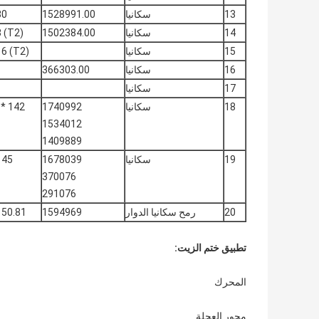
13
سكانيا
1528991.00
00 * 13/15
14
سكانيا
1502384.00
(T2) 85 * 105 * 20/8
15
سكانيا
(T2) 85 * 105 * 20/16
16
سكانيا
366303.00
17
سكانيا
18
سكانيا
1740992
142 * 170 * 13.5 / 16
1534012
1409889
19
سكانيا
1678039
* 170 * 15/20
370076
291076
20
رمح سكانيا الدوار
1594969
0.81 * 177.8 * 12.7
تطبيق ختم الزيت
:
المحرك
محور العجلة