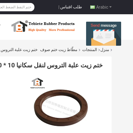
طلب اقتباس
|
Arabic
ح
منزل
المنتجات
مطّاط زيت ختم صوف
ختم زيت علبة التروس لنقل سكانيا 75 * 100 * 10
ختم زيت علبة التروس لنقل سكانيا 75X100X10 75 * 100 * 10 لشاحنة Heavey