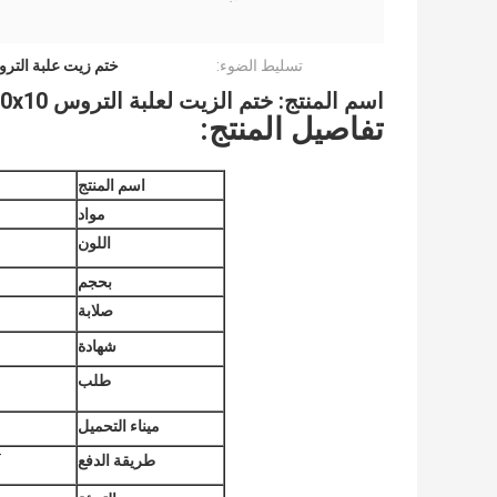
تسليط الضوء:
ختم زيت علبة التروس لـ 
اسم المنتج: ختم الزيت لعلبة التروس 75x100x10 قطع غيار سكانيا
تفاصيل المنتج:
اسم المنتج
مواد
اللون
بحجم
صلابة
شهادة
طلب
ميناء التحميل
طريقة الدفع
T