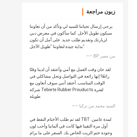
زبون مراجعة
يرجى إرسال تحياتنا للسيد لي وتأكد من أن تعاوننا
سيكون طويل الأجل. كما سأكون في معرض دبي
لزيارتك وتقديم طلب جديد. على أمل أن تكون
بداية جيدة لتعاوننا "طويل الأجل".
—— BP من مصر
لقد حان وقت العمل مع آمي وأعتقد أن لدينا وقتًا
رائعًا! إنها رائعة في التواصل وتحل مشاكلي في
الوقت المناسب. أعتقد أنني سوف أتعاون مع
شركة Tebiete Rubber Prouducts لفترة
طويلة.
—— السيد محمد من تركيا
لقد تم طلب الأختام النفط في TBT لمدة عامين.
أول مرة التقينا فيها كانت في ألمانيا وأحب لون
وجودة ختم الزيت الخاص بك. السعر على ما يرام