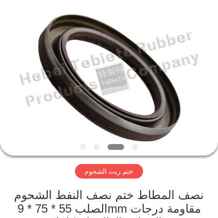
زيت
ختم
صوف
المزود.
Copyright
©
2019
-
مسكن
2023
rubberoil-
seal.com.
All
Rights
Reserved.
منتجات
معلومات
عنا
جولة
ختم زيت الشحوم
في
المعمل
نصف المطاط ختم نصف النفط الشحوم
الصلب 55 * 75 * 9mm مقاومة درجات