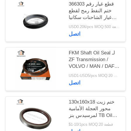
قطع غيار رقم 366303
ختم النفط رمح لقطع
غيار الشاحنات سكانيا
العمود المرفقي ختم
USD0.206/pcs MOQ:500 قطعة
النفط NBR + PTFE
اتصل
FKM Shaft Oil Seal لـ
ZF Transmission /
VOLVO / MAN / DAF /
IVECO Truck Part
USD1-USD5/pcs MOQ:20 جهاز كمبيوتر شخصى
No.0734319459
اتصل
130x160x18 ختم زيت
محور العجلة الأمامية
لمرسيدس بنز TB Oil
Seal
$1-10/1pcs MOQ:20 قطعة